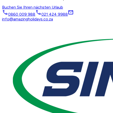
Buchen Sie Ihren nächsten Urlaub
call
call
mail
0860 009 988
021 424 9988
info@amazingholidays.co.za