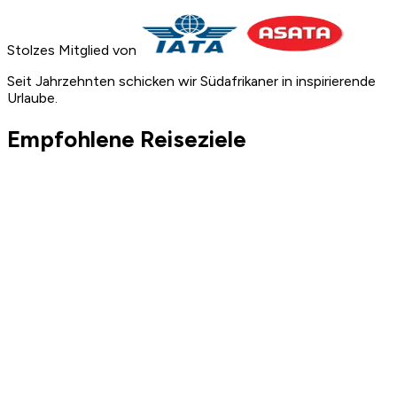
Stolzes Mitglied von
Seit Jahrzehnten schicken wir Südafrikaner in inspirierende
Urlaube.
Empfohlene Reiseziele
Europa
Griechenland
Weiß getünchte Inseldörfer, antike Ruinen und
unvergessliche Sonnenuntergänge über der Ägäis, von
Santorin bis Athen.
arrow_right_alt
Entdecken
Europa