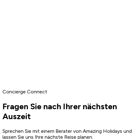
Indischer Ozean
Seychellen
Granitfelsen, pulverweiße Strände und türkisfarbene
Lagunen über eine Vielzahl von Inseln verteilt.
arrow_right_alt
Entdecken
Asien
Der Ferne Osten
Alte Tempel, lebhafte Nachtmärkte und von Palmen
gesäumte Inseln in Thailand, Bali und darüber hinaus.
Concierge Connect
arrow_right_alt
Entdecken
Fragen Sie nach Ihrer nächsten
Auszeit
Sprechen Sie mit einem Berater von Amazing Holidays und
lassen Sie uns Ihre nächste Reise planen.