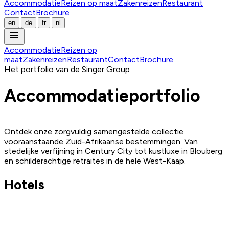
Accommodatie
Reizen op maat
Zakenreizen
Restaurant
Contact
Brochure
·
·
·
en
de
fr
nl
menu
Accommodatie
Reizen op
maat
Zakenreizen
Restaurant
Contact
Brochure
Het portfolio van de Singer Group
Accommodatieportfolio
Ontdek onze zorgvuldig samengestelde collectie
vooraanstaande Zuid-Afrikaanse bestemmingen. Van
stedelijke verfijning in Century City tot kustluxe in Blouberg
en schilderachtige retraites in de hele West-Kaap.
Hotels