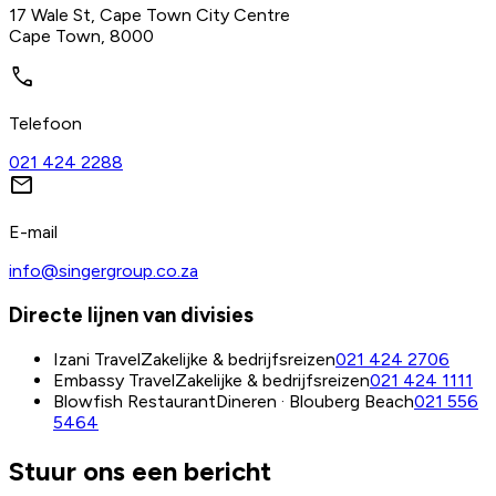
17 Wale St, Cape Town City Centre
Cape Town, 8000
call
Telefoon
021 424 2288
mail
E-mail
info@singergroup.co.za
Directe lijnen van divisies
Izani Travel
Zakelijke & bedrijfsreizen
021 424 2706
Embassy Travel
Zakelijke & bedrijfsreizen
021 424 1111
Blowfish Restaurant
Dineren · Blouberg Beach
021 556
5464
Stuur ons een bericht