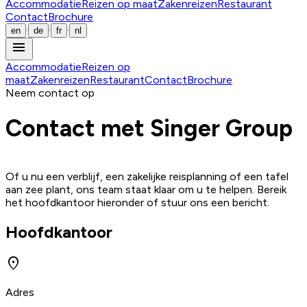
Accommodatie
Reizen op maat
Zakenreizen
Restaurant
Contact
Brochure
·
·
·
en
de
fr
nl
menu
Accommodatie
Reizen op
maat
Zakenreizen
Restaurant
Contact
Brochure
Neem contact op
Contact met Singer Group
Of u nu een verblijf, een zakelijke reisplanning of een tafel
aan zee plant, ons team staat klaar om u te helpen. Bereik
het hoofdkantoor hieronder of stuur ons een bericht.
Hoofdkantoor
location_on
Adres